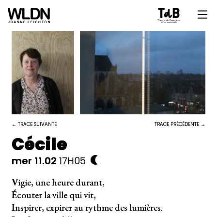
← TRACE SUIVANTE
TRACE PRÉCÉDENTE →
Cécile
mer 11.02
17H05
V
igie, une heure durant,
É
couter la ville qui vit,
I
nspirer, expirer au rythme des lumières.