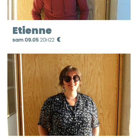
Etienne
sam 09.05
20H22