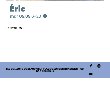
Éric
mar 05.05
6H20
←
1
…
5
6
7
8
9
…
35
→
LES VEILLEURS DE BEAUVAIS
3, PLACE GEORGES BRASSENS - 60
000 BEAUVAIS